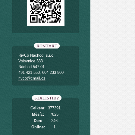
KONTAKT
RivCo Náchod, s.r.o.
Volovnice 333
Náchod 547 01
491 421 550, 604 233 900
rivco@cmail.cz
STATISTIKY
Celkem:
377391
Měsíc:
7825
Den:
246
Online:
1