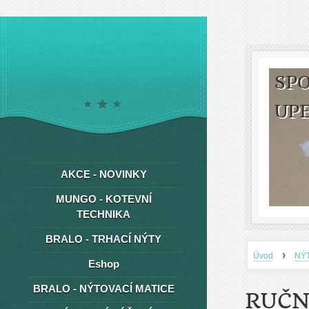
SPO
UP
AKCE - NOVINKY
MUNGO - KOTEVNÍ
TECHNIKA
BRALO - TRHACÍ NÝTY
›
Úvod
NÝ
Eshop
BRALO - NÝTOVACÍ MATICE
RUČN