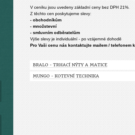
V ceníku jsou uvedeny základní ceny bez DPH 21%.
Z těchto cen poskytujeme slevy:
- obchodníkům
- množstevní
- smluvním odběratelům
Výše slevy je individuální - po vzájemné dohodě
Pro Vaši cenu nás kontaktujte mailem / telefonem 
BRALO - TRHACÍ NÝTY A MATICE
MUNGO - KOTEVNÍ TECHNIKA