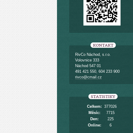
KONTAKT
RivCo Náchod, s.r.o.
Volovnice 333
Náchod 547 01
491 421 550, 604 233 900
rivco@cmail.cz
STATISTIKY
Celkem:
377026
Měsíc:
7715
Den:
225
Online:
6