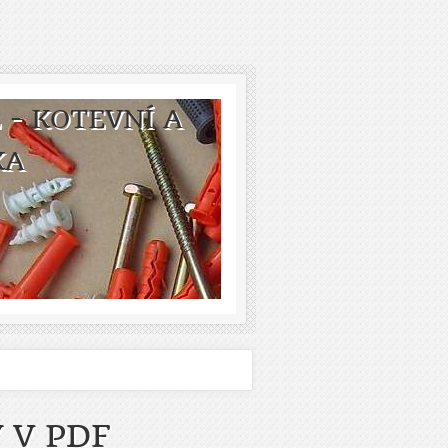
 - KOTEVNÍ A
KA
 V PDF