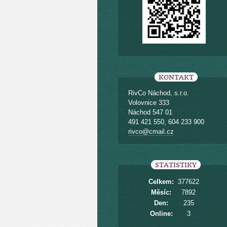
KONTAKT
RivCo Náchod, s.r.o.
Volovnice 333
Náchod 547 01
491 421 550, 604 233 900
rivco@cmail.cz
STATISTIKY
Celkem:
377622
Měsíc:
7892
Den:
235
Online:
3