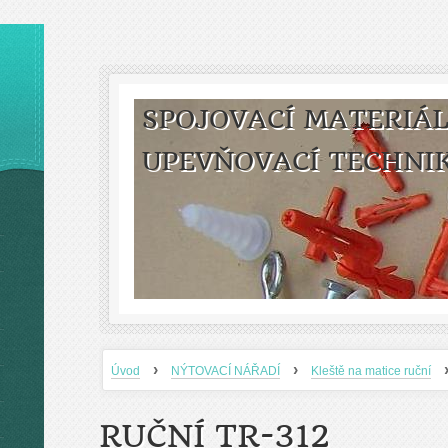
SPOJOVACÍ MATERIÁL
UPEVŇOVACÍ TECHNI
›
›
Úvod
NÝTOVACÍ NÁŘADÍ
Kleště na matice ruční
RUČNÍ TR-312