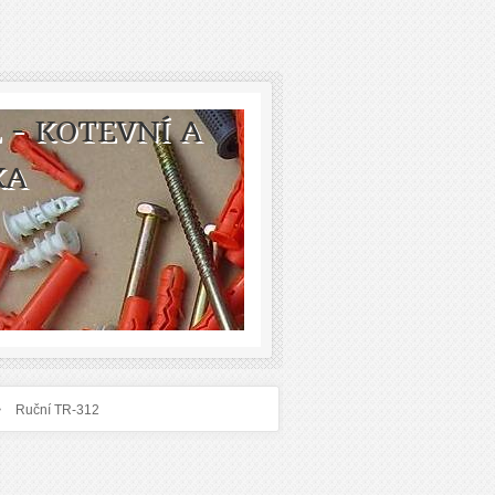
 - KOTEVNÍ A
KA
›
Ruční TR-312