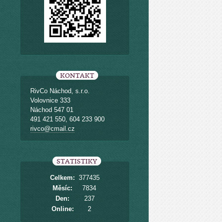
KONTAKT
RivCo Náchod, s.r.o.
Volovnice 333
Náchod 547 01
491 421 550, 604 233 900
rivco@cmail.cz
STATISTIKY
Celkem:
377435
Měsíc:
7834
Den:
237
Online:
2