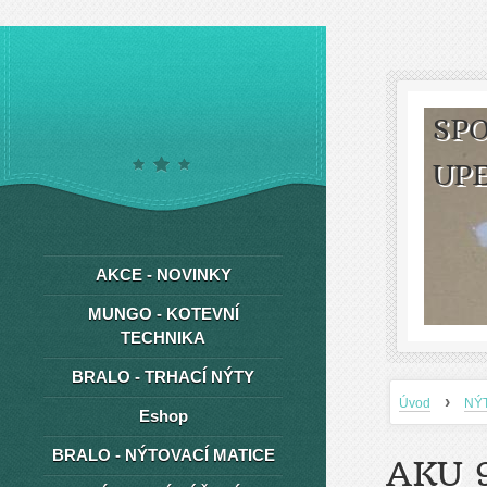
SPO
UP
AKCE - NOVINKY
MUNGO - KOTEVNÍ
TECHNIKA
BRALO - TRHACÍ NÝTY
›
Úvod
NÝ
Eshop
BRALO - NÝTOVACÍ MATICE
AKU 