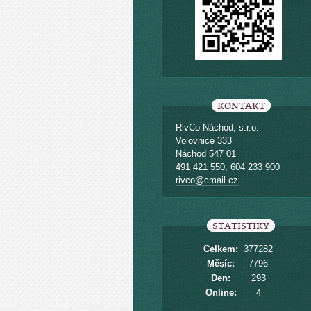
KONTAKT
RivCo Náchod, s.r.o.
Volovnice 333
Náchod 547 01
491 421 550, 604 233 900
rivco@cmail.cz
STATISTIKY
Celkem:
377282
Měsíc:
7796
Den:
293
Online:
4