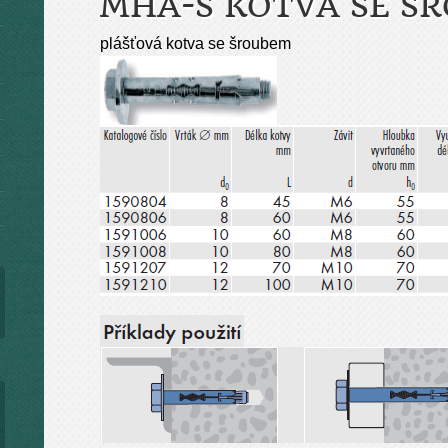
MHA-S KOTVA SE Š
plášťová kotva se šroubem