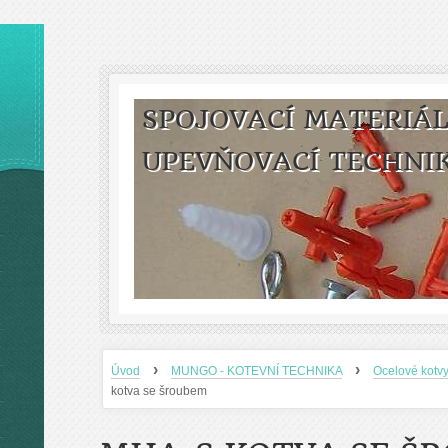
SPOJOVACÍ MATERIÁL
UPEVŇOVACÍ TECHNI
›
›
Úvod
MUNGO - KOTEVNÍ TECHNIKA
Ocelové kotv
kotva se šroubem