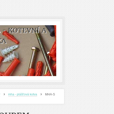
 - KOTEVNÍ A
KA
›
›
y
mha - plášťová kotva
MHA-S