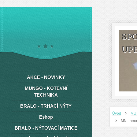
SPO
UP
AKCE - NOVINKY
MUNGO - KOTEVNÍ
TECHNIKA
BRALO - TRHACÍ NÝTY
›
Úvod
MU
Eshop
›
MN - hmo
BRALO - NÝTOVACÍ MATICE