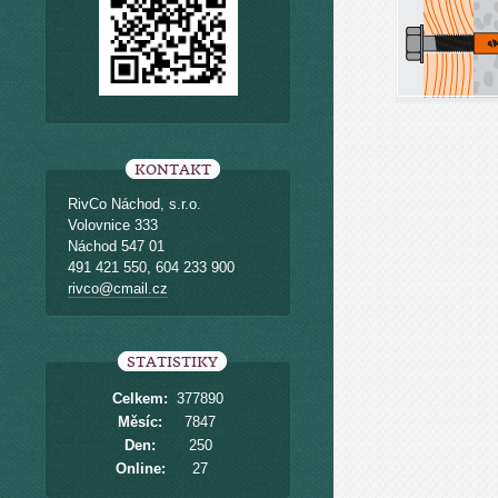
KONTAKT
RivCo Náchod, s.r.o.
Volovnice 333
Náchod 547 01
491 421 550, 604 233 900
rivco@cmail.cz
STATISTIKY
Celkem:
377890
Měsíc:
7847
Den:
250
Online:
27