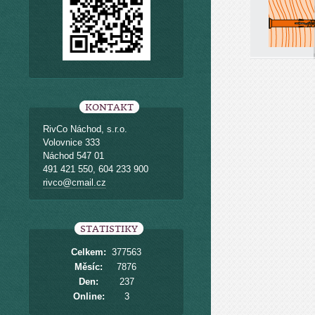
KONTAKT
RivCo Náchod, s.r.o.
Volovnice 333
Náchod 547 01
491 421 550, 604 233 900
rivco@cmail.cz
STATISTIKY
Celkem:
377563
Měsíc:
7876
Den:
237
Online:
3