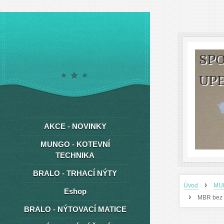
SPO
UP
AKCE - NOVINKY
MUNGO - KOTEVNÍ
TECHNIKA
BRALO - TRHACÍ NÝTY
›
Úvod
MU
Eshop
›
MBR bez 
BRALO - NÝTOVACÍ MATICE