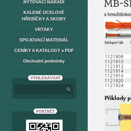
MB-S
NÝTOVACÍ NÁŘADÍ
KALENÉ OCELOVÉ
s hmoždinkou
HŘEBÍČKY A SKOBY
VRTÁKY
SPOJOVACÍ MATERIÁL
CENÍKY A KATALOGY v PDF
Obchodní podmínky
VYHLEDÁVÁNÍ
PORTRÉT