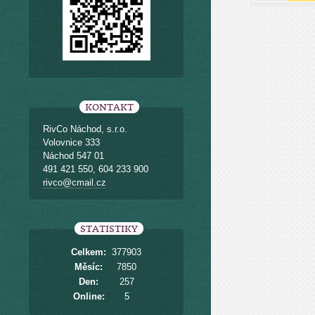
KONTAKT
RivCo Náchod, s.r.o.
Volovnice 333
Náchod 547 01
491 421 550, 604 233 900
rivco@cmail.cz
STATISTIKY
Celkem:
377903
Měsíc:
7850
Den:
257
Online:
5