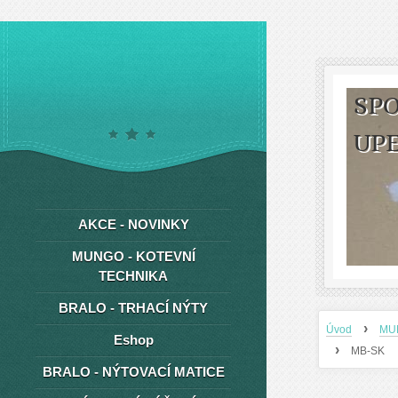
SPO
UP
AKCE - NOVINKY
MUNGO - KOTEVNÍ
TECHNIKA
BRALO - TRHACÍ NÝTY
›
Úvod
MU
Eshop
›
MB-SK
BRALO - NÝTOVACÍ MATICE