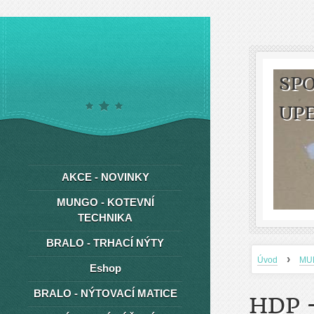
SPO
UP
AKCE - NOVINKY
MUNGO - KOTEVNÍ
TECHNIKA
BRALO - TRHACÍ NÝTY
›
Úvod
MU
Eshop
BRALO - NÝTOVACÍ MATICE
HDP 