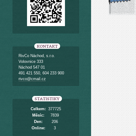
KONTAKT
RivCo Náchod, s.r.o.
Volovnice 333
Náchod 547 01
491 421 550, 604 233 900
rivco@cmail.cz
STATISTIKY
Celkem:
377725
Měsíc:
7839
Den:
206
Online:
3