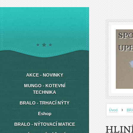
SPO
UP
AKCE - NOVINKY
MUNGO - KOTEVNÍ
TECHNIKA
BRALO - TRHACÍ NÝTY
›
Úvod
BR
Eshop
BRALO - NÝTOVACÍ MATICE
HLIN