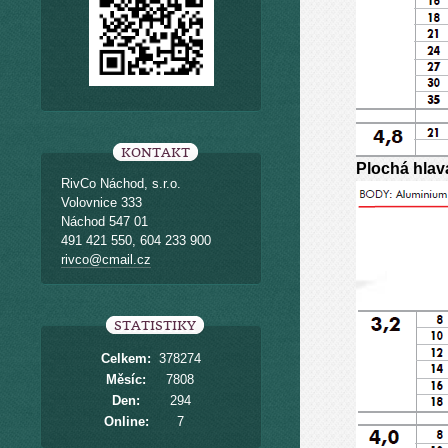
KONTAKT
Plochá hlav
RivCo Náchod, s.r.o.
Volovnice 333
Náchod 547 01
491 421 550, 604 233 900
rivco@cmail.cz
STATISTIKY
Celkem:
378274
Měsíc:
7808
Den:
294
Online:
7