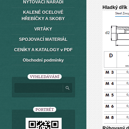
NÝTOVACÍ NÁŘADÍ
Hladký dřík
KALENÉ OCELOVÉ
HŘEBÍČKY A SKOBY
VRTÁKY
SPOJOVACÍ MATERIÁL
CENÍKY A KATALOGY v PDF
Obchodní podmínky
VYHLEDÁVÁNÍ
PORTRÉT
Rýhovaný d