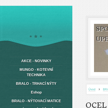
SPO
UP
AKCE - NOVINKY
MUNGO - KOTEVNÍ
TECHNIKA
BRALO - TRHACÍ NÝTY
›
Úvod
BRA
Eshop
BRALO - NÝTOVACÍ MATICE
OCEL