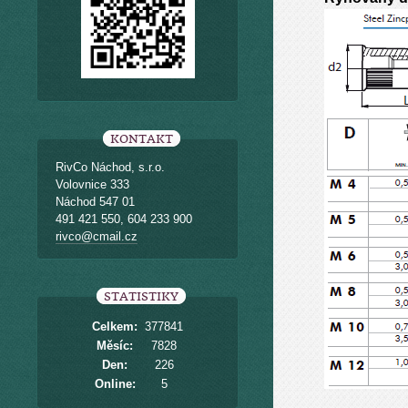
KONTAKT
RivCo Náchod, s.r.o.
Volovnice 333
Náchod 547 01
491 421 550, 604 233 900
rivco@cmail.cz
STATISTIKY
Celkem:
377841
Měsíc:
7828
Den:
226
Online:
5